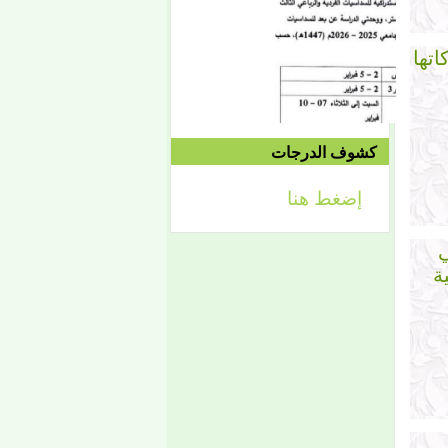
1442/09/12هـ
الموافق 04/20 حتى
2021/04/24م
اتها
إعلان
كشوف الدرجات
لائحة توجيه وزارة الشؤون
الإسلامية والتعليم الأصلي
إضغط هنا
ي
ة
إعلان
تعلن كلية أصول الدين لطلابها
الكرام عن تحديد التواريخ
الآتية:
- من 2 فبراير حتى 5 فبراير
2026، تبدأ الدراسة في
الفصل الثاني من العام