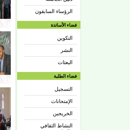
الرؤساء السابقون
فضاء الأساتذة
التكوين
النشر
البعثات
فضاء الطلبة
التسجيل
الإمتحانات
الخريجين
النشاط الثقافي