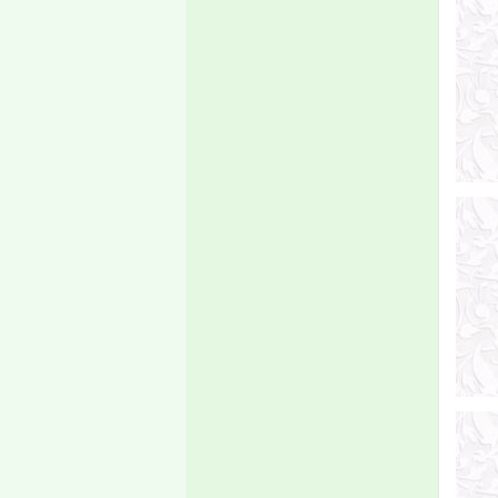
الجامعي 2025-2026، ويكون
التاريخ نفسه محلا للتظلمات
والتصحيحات.
- من 7-10 فبراير يكون مجالا
للدورة الاستدراكية، والدورة
العادية من القسم الخارجي،
والرباعي الأول من الماستر.
إعلان
إعلان بدء دفع ملفات
المنح
تعلن إدارة القبول
والتسجيل والمتابعة
بالجامعة، لجميع الطلاب
المسجلين برسم السنة
الجامعية 2019/2020
الراغبين في المنحة، أن
استقبال الملفات سيبدأ
يوم الإثنين 08
صفر1441هـ الموافق 07
أكتوبر 2019 على تمام
الساعة الثامنة صباحا،
وينتهي يوم الجمعة 18