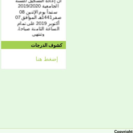
الجامعية 2019/2020
ستبدأ يوم الإثنين 08
صفر1441هـ الموافق 07
أكتوبر 2019 على تمام
الساعة الثامنة صباحا،
وتنتهي
كشوف الدرجات
إعلان
تعلن إدارة القبول والتسجيل
إضغط هنا
والمتابعة بجامعة العلوم
الإسلامية بلعيون-موريتانيا،
لأبناء الجالية الموريتانية
المقيمين في المملكة العربية
السعودية، عن فتح المجال
أمامهم للتسجيل في الفصل
الأول من مرحلة الليصانص
للسنة الجامعية 2021/2020،
وذلك حسب الجدولة الزمنية
التالية
انطلاق موقع الجامعة