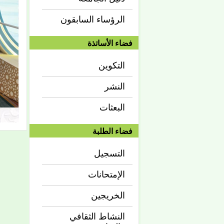
الرؤساء السابقون
فضاء الأساتذة
التكوين
النشر
البعثات
فضاء الطلبة
التسجيل
الإمتحانات
الخريجين
النشاط الثقافي