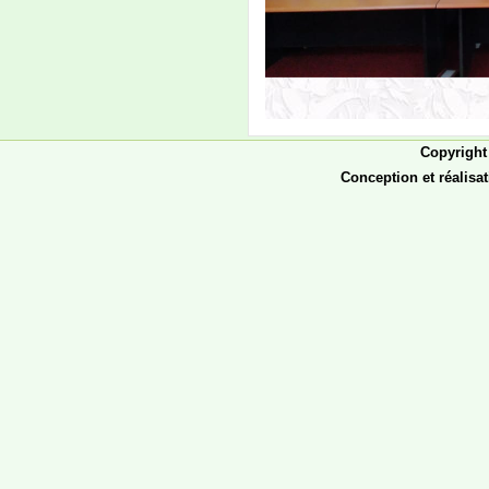
- من 2 فبراير حتى 5 فبراير
2026، تبدأ الدراسة في
الفصل الثاني من العام
الجامعي 2025-2026، ويكون
التاريخ نفسه محلا للتظلمات
والتصحيحات.
- من 7-10 فبراير يكون مجالا
للدورة الاستدراكية، والدورة
العادية من القسم الخارجي،
والرباعي الأول من الماستر.
Conception et réalisa
إعلان
إعلان بدء دفع ملفات
المنح
تعلن إدارة القبول
والتسجيل والمتابعة
بالجامعة، لجميع الطلاب
المسجلين برسم السنة
الجامعية 2019/2020
الراغبين في المنحة، أن
استقبال الملفات سيبدأ
يوم الإثنين 08
صفر1441هـ الموافق 07
أكتوبر 2019 على تمام