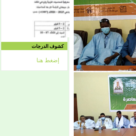
الثلاثاء 09/08 وحتى
1442/09/12هـ
الموافق 04/20 حتى
2021/04/24م
كشوف الدرجات
إعلان
لائحة توجيه وزارة الشؤون
إضغط هنا
الإسلامية والتعليم الأصلي
إعلان
تعلن كلية أصول الدين لطلابها
الكرام عن تحديد التواريخ
الآتية: