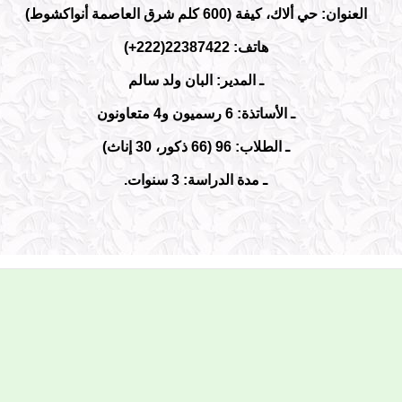
العنوان: حي ألاك، كيفة (600 كلم شرق العاصمة أنواكشوط)
هاتف: 22387422
(+222)
ـ المدير: البان ولد سالم
ـ الأساتذة: 6 رسميون و4 متعاونون
ـ الطلاب: 96 (66 ذكور، 30 إناث)
ـ مدة الدراسة: 3 سنوات.