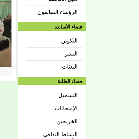
الرؤساء السابقون
فضاء الأساتذة
التكوين
النشر
البعثات
فضاء الطلبة
التسجيل
الإمتحانات
الخريجين
النشاط الثقافي