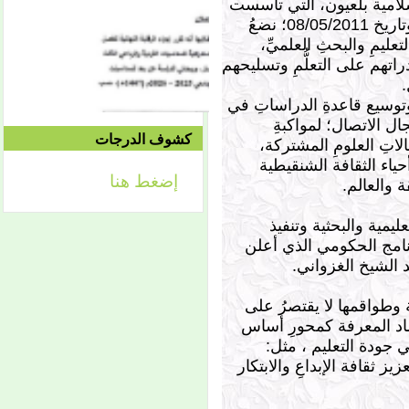
سلامية بلعيون، التي تأسست
الموافق 04/10 وحتى
2021/04/15م
بموجب المرسوم الصادر برقم 112 - 2011 وتاريخ 08/05/2011؛ نضعُ
الدورة الاستدراكية الثانية:
تعليمِ والبحثِ العلميِّ،
الثلاثاء 09/08 وحتى
1442/09/12هـ
راتهم على التعلُّمِ وتسليحهم
الموافق 04/20 حتى
.
2021/04/24م
وتوسيع قاعدةِ الدراساتِ في
ل الاتصال؛ لمواكبةِ
كشوف الدرجات
لاتِ العلومِ المشتركة،
ياء الثقافة الشنقيطية
إضغط هنا
 والعالم
.
إعلان
لائحة توجيه وزارة الشؤون
الإسلامية والتعليم الأصلي
تعليمية والبحثية وتنفيذ
نامج الحكومي الذي أعلن
 الشيخ الغزواني
.
ة وطواقمها لا يقتصرُ على
ماد المعرفة كمحورِ أساس
 جودة التعليم ، مثل:
ز ثقافة الإبداعِ والابتكار
إعلان