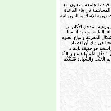
تعلن كلية أصول الدين لطلابها
يادة الجامعة بالتعاون مع
الكرام عن تحديد التواريخ
المساهمة في بناء القاعدة
الآتية:
- من 2 فبراير حتى 5 فبراير
ورية الإسلامية الموريتانية
2026، تبدأ الدراسة في
الفصل الثاني من العام
نوعية المُدخل الأكاديمي
الجامعي 2025-2026، ويكون
التاريخ نفسه محلا للتظلمات
ئنا الطلبة، ونجهد أنفسنا
والتصحيحات.
كال المعرفة وأنواع العلوم
- من 7-10 فبراير يكون مجالا
للدورة الاستدراكية، والدورة
تنا في ذلك أن اقتصاد
العادية من القسم الخارجي،
سخة هو حقيقة ثابتة لا
والرباعي الأول من الماستر.
لِ اعْمَلُوا فَسَيَرَى اللَّهُ
ِ الْغَيْبِ وَالشَّهَادَةِ فَيُنَبِّئُكُم
إعلان
إعلان بدء دفع ملفات
المنح
تعلن إدارة القبول
والتسجيل والمتابعة
بالجامعة، لجميع الطلاب
المسجلين برسم السنة
الجامعية 2019/2020
الراغبين في المنحة، أن
استقبال الملفات سيبدأ