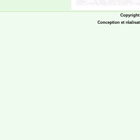
يوم الإثنين 08
صفر1441هـ الموافق 07
أكتوبر 2019 على تمام
الساعة الثامنة صباحا،
Conception et réalisa
وينتهي يوم الجمعة 18
أكتوبر عند نهاية الدوام
الرسمي إن شاء الله.
إعلان
إعادة التسجيل
تعلن إدارة القبول
والتسجيل والمتابعة
بالجامعة، لجميع الطلاب
أن إعادة التسجيل للسنة
الجامعية 2019/2020
ستبدأ يوم الإثنين 08
صفر1441هـ الموافق 07
أكتوبر 2019 على تمام
الساعة الثامنة صباحا،
وتنتهي