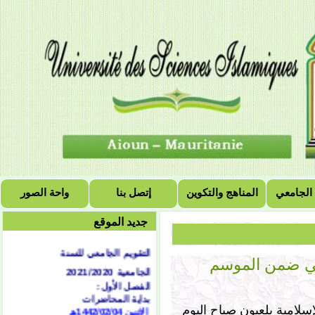
 الجامعي
المناهج والتكوين
إتصل بنا
واحة الصور
جديد الموقع
التقويم الجامعي للسنة
الجامعية 2021/2020
ي ضمن الموسم
الفصل الأول:
بداية المحاضرات
الاثنين 1442/02/04هـ
سلامية بلعيون صباح اليوم
الموافق 2020/09/21
م