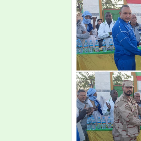
الآتية:
- من 2 فبراير حتى 5 فبراير
2026، تبدأ الدراسة في
الفصل الثاني من العام
الجامعي 2025-2026، ويكون
التاريخ نفسه محلا للتظلمات
والتصحيحات.
- من 7-10 فبراير يكون مجالا
للدورة الاستدراكية، والدورة
العادية من القسم الخارجي،
والرباعي الأول من الماستر.
إعلان
إعلان بدء دفع ملفات
المنح
تعلن إدارة القبول
والتسجيل والمتابعة
بالجامعة، لجميع الطلاب
المسجلين برسم السنة
الجامعية 2019/2020
الراغبين في المنحة، أن
استقبال الملفات سيبدأ
يوم الإثنين 08
صفر1441هـ الموافق 07