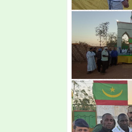
إعلان
تعلن إدارة القبول والتسجيل
والمتابعة بجامعة العلوم
الإسلامية بلعيون-موريتانيا،
لأبناء الجالية الموريتانية
المقيمين في المملكة العربية
السعودية، عن فتح المجال
أمامهم للتسجيل في الفصل
الأول من مرحلة الليصانص
للسنة الجامعية 2021/2020،
وذلك حسب الجدولة الزمنية
التالية
انطلاق موقع الجامعة
الجديد