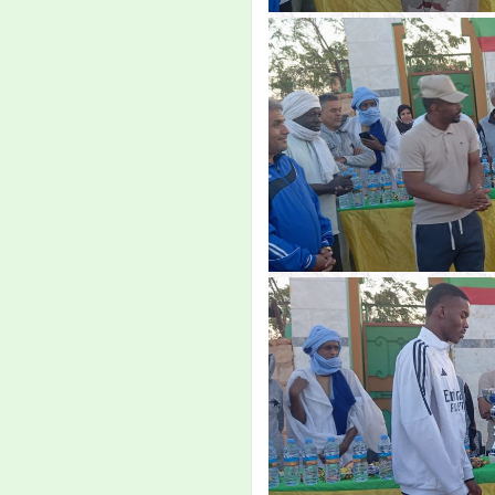
أكتوبر 2019 على تمام
الساعة الثامنة صباحا،
وينتهي يوم الجمعة 18
أكتوبر عند نهاية الدوام
الرسمي إن شاء الله.
إعلان
إعادة التسجيل
تعلن إدارة القبول
والتسجيل والمتابعة
بالجامعة، لجميع الطلاب
أن إعادة التسجيل للسنة
الجامعية 2019/2020
ستبدأ يوم الإثنين 08
صفر1441هـ الموافق 07
أكتوبر 2019 على تمام
الساعة الثامنة صباحا،
وتنتهي