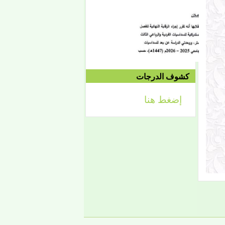
الموافق 04/10 وحتى
2021/04/15م
الدورة الاستدراكية الثانية:
الثلاثاء 09/08 وحتى
1442/09/12هـ
الموافق 04/20 حتى
2021/04/24م
كشوف الدرجات
إضغط هنا
إعلان
لائحة توجيه وزارة الشؤون
الإسلامية والتعليم الأصلي
إعلان