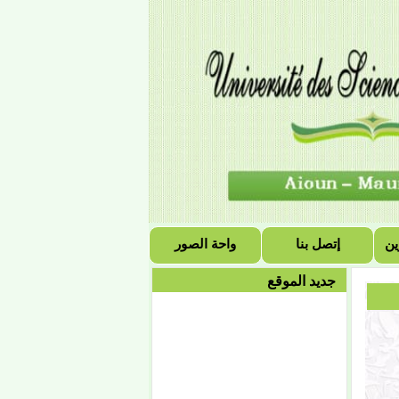
أكتوبر عند نهاية الدوام
الرسمي إن شاء الله.
إعلان
إعادة التسجيل
تعلن إدارة القبول
والتسجيل والمتابعة
بالجامعة، لجميع الطلاب
أن إعادة التسجيل للسنة
الجامعية 2019/2020
ستبدأ يوم الإثنين 08
ين
إتصل بنا
واحة الصور
صفر1441هـ الموافق 07
أكتوبر 2019 على تمام
الساعة الثامنة صباحا،
جديد الموقع
وتنتهي
إعلان
تعلن إدارة القبول والتسجيل
والمتابعة بجامعة العلوم