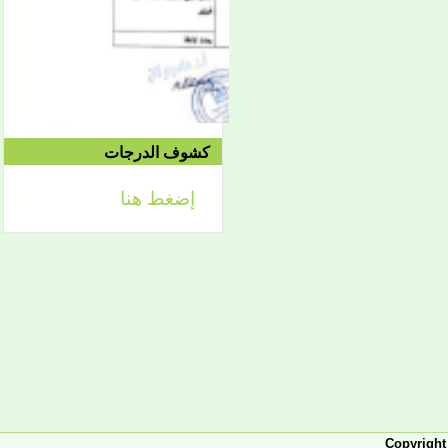
إعلان
لائحة توجيه وزارة الشؤون
الإسلامية والتعليم الأصلي
كشوف الدرجات
إضغط هنا
إعلان
تعلن كلية أصول الدين لطلابها
الكرام عن تحديد التواريخ
الآتية:
- من 2 فبراير حتى 5 فبراير
2026، تبدأ الدراسة في
الفصل الثاني من العام
الجامعي 2025-2026، ويكون
التاريخ نفسه محلا للتظلمات
والتصحيحات.
- من 7-10 فبراير يكون مجالا
للدورة الاستدراكية، والدورة
العادية من القسم الخارجي،
والرباعي الأول من الماستر.