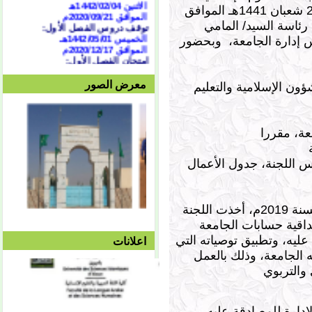
بلعيون، يوم الخميس 29 شعبان 1441هـ الموافق
الموافق 2020/09/21
م
توقف دروس الفصل الأول:
20م، تحت رئاسة السيد/ المامي
الخميس 1442/05/01هـ
إدارة الجامعة، وبحضور
الموافق 2020/12/17م
امتحان الفصل الأول:
السبت 1442/05/04هـ
الموافق 2020/12/19م
معرض الصور
د. محمد الهادي ولد الطالب / ممثل وزارة الشؤون الإسلامية والتعليم
وحتى الجمعة 1442/05/10هـ
الموافق 2020/12/25م
الدورة الاستدراكية:
من 07/04 حتى 1442/07/07هـ
الموافق الثلاثاء 16 وحتى 19
فبراير 2021
العطلة النصفية:
من
1442/05/13هـ وحتى
س اللجنة، جدول الأعمال
1442/05/27هـ
الموافق 2020/12/28م حتى
2021/10/01م
الفصل الثاني:
وبعد قراءة ونقاش تقرير مفوض الحسابات لسنة 2019م، أخذت اللجنة
بداية المحاضرات:
داقية حسابات الجامعة
الإثنين 1442/05/27هـ
الموافق 2021/01/11م
المصادقة عليه، وتطبيق توصياته التي
اعلانات
توقف دروس الفصل الثاني:
 الجامعة، وذلك بالعمل
الأربعاء 1442/08/25هـ
الموافق 2021/04/07م
امتحان الفصل الثاني:
السبت 08/28 وحتى
1442/09/03هـ
الموافق 04/10 وحتى