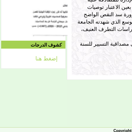
2021/04/15م
عين الاعتبار توصيات
الدورة الاستدراكية الثانية:
ورة سد النقص الواضح
الثلاثاء 09/08 وحتى
1442/09/12هـ
توسع الذي شهدته الجامعة
الموافق 04/20 حتى
2021/04/24م
اسات التطرف العنيف،
كما أوصت اللجنة بتهنئة رئيس الجامعة على مصداقية التسيير للسنة
كشوف الدرجات
إضغط هنا
إعلان
لائحة توجيه وزارة الشؤون
الإسلامية والتعليم الأصلي
إعلان