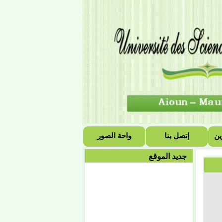
وينتهي يوم الجمعة 18
أكتوبر عند نهاية الدوام
الرسمي إن شاء الله.
إعلان
إعادة التسجيل
تعلن إدارة القبول
والتسجيل والمتابعة
بالجامعة، لجميع الطلاب
أن إعادة التسجيل للسنة
الجامعية 2019/2020
ستبدأ يوم الإثنين 08
ين
إتصل بنا
واحة الصور
صفر1441هـ الموافق 07
أكتوبر 2019 على تمام
جديد الموقع
الساعة الثامنة صباحا،
وتنتهي
إعلان
تعلن إدارة القبول والتسجيل
والمتابعة بجامعة العلوم