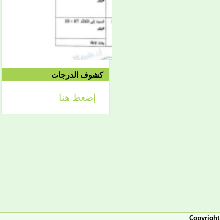
إعلان
لائحة توجيه وزارة الشؤون
الإسلامية والتعليم الأصلي
كشوف الدرجات
إضغط هنا
إعلان
تعلن كلية أصول الدين لطلابها
الكرام عن تحديد التواريخ
الآتية:
- من 2 فبراير حتى 5 فبراير
2026، تبدأ الدراسة في
الفصل الثاني من العام
الجامعي 2025-2026، ويكون
التاريخ نفسه محلا للتظلمات
والتصحيحات.
- من 7-10 فبراير يكون مجالا
للدورة الاستدراكية، والدورة