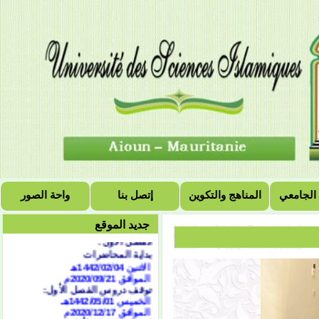
 الجامعي
المناهج والتكوين
إتصل بنا
واحة الصور
التقويم الجامعي للسنة
الجامعية 2021/2020
جديد الموقع
الفصل الأول:
بداية المحاضرات
الاثنين 1442/02/04هـ
الموافق 2020/09/21
م
توقف دروس الفصل الأول:
الخميس 1442/05/01هـ
الموافق 2020/12/17م
امتحان الفصل الأول: