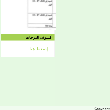
إعلان
لائحة توجيه وزارة الشؤون
الإسلامية والتعليم الأصلي
كشوف الدرجات
إضغط هنا
إعلان
تعلن كلية أصول الدين لطلابها
الكرام عن تحديد التواريخ
الآتية:
- من 2 فبراير حتى 5 فبراير
2026، تبدأ الدراسة في
الفصل الثاني من العام
الجامعي 2025-2026، ويكون
التاريخ نفسه محلا للتظلمات
والتصحيحات.
- من 7-10 فبراير يكون مجالا