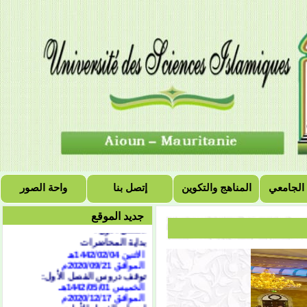
 الجامعي
المناهج والتكوين
إتصل بنا
واحة الصور
التقويم الجامعي للسنة
الجامعية 2021/2020
جديد الموقع
الفصل الأول:
بداية المحاضرات
الاثنين 1442/02/04هـ
الموافق 2020/09/21
م
توقف دروس الفصل الأول:
الخميس 1442/05/01هـ
الموافق 2020/12/17م
امتحان الفصل الأول: