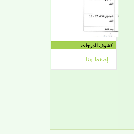
إعلان
لائحة توجيه وزارة الشؤون
الإسلامية والتعليم الأصلي
كشوف الدرجات
إضغط هنا
إعلان
تعلن كلية أصول الدين لطلابها
الكرام عن تحديد التواريخ
الآتية:
- من 2 فبراير حتى 5 فبراير
2026، تبدأ الدراسة في
الفصل الثاني من العام
الجامعي 2025-2026، ويكون
التاريخ نفسه محلا للتظلمات
والتصحيحات.
- من 7-10 فبراير يكون مجالا