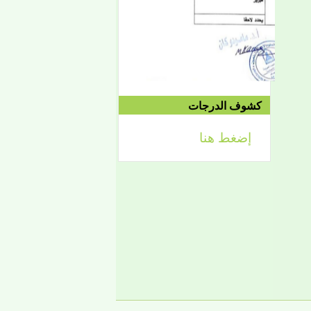
إعلان
لائحة توجيه وزارة الشؤون
الإسلامية والتعليم الأصلي
كشوف الدرجات
إضغط هنا
إعلان
تعلن كلية أصول الدين لطلابها
الكرام عن تحديد التواريخ
الآتية:
- من 2 فبراير حتى 5 فبراير
2026، تبدأ الدراسة في
الفصل الثاني من العام
الجامعي 2025-2026، ويكون
التاريخ نفسه محلا للتظلمات
والتصحيحات.
- من 7-10 فبراير يكون مجالا
للدورة الاستدراكية، والدورة
العادية من القسم الخارجي،
والرباعي الأول من الماستر.